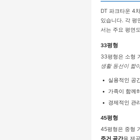
DT 파크타운 4
있습니다. 각 평
서는 주요 평면도
33평형
33평형은 소형 
생활 동선이 짧
실용적인 공
가족이 함께
경제적인 관
45평형
45평형은 중형 
주거 공간
을 제