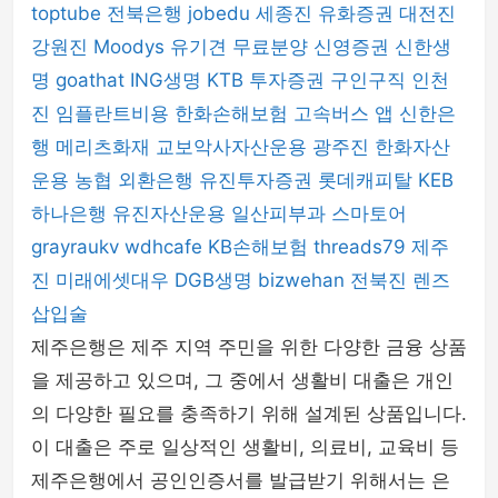
toptube
전북은행
jobedu
세종진
유화증권
대전진
강원진
Moodys
유기견 무료분양
신영증권
신한생
명
goathat
ING생명
KTB 투자증권
구인구직
인천
진
임플란트비용
한화손해보험
고속버스 앱
신한은
행
메리츠화재
교보악사자산운용
광주진
한화자산
운용
농협
외환은행
유진투자증권
롯데캐피탈
KEB
하나은행
유진자산운용
일산피부과
스마토어
grayraukv
wdhcafe
KB손해보험
threads79
제주
진
미래에셋대우
DGB생명
bizwehan
전북진
렌즈
삽입술
제주은행은 제주 지역 주민을 위한 다양한 금융 상품
을 제공하고 있으며, 그 중에서 생활비 대출은 개인
의 다양한 필요를 충족하기 위해 설계된 상품입니다.
이 대출은 주로 일상적인 생활비, 의료비, 교육비 등
제주은행에서 공인인증서를 발급받기 위해서는 은