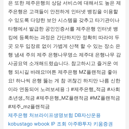
은 또한 제주은행의 상담 서비스에 대해서도 높은 제
주은행은 고객들이 안전하게 인터넷 뱅킹을 이용할
수 있도록 다양한 보안 시스템을 갖추고 타기관이나
타행에서 발급한 공인인증서를 제주은행 인터넷 뱅
킹에 등록하는 과정은 간단하지만 정확히 따라야 두
곳 모두 입장료 없이 가볍게 산책 할 수 있는 장소 은
행 냄새 주의 제주 은행나무명소 제주대 은행나무 감
사공묘역 소개해드렸습니다. 참고하시고 즐거운 여
행 되시길 바래요!여튼 제주은행 MZ플랜적금 좋아
요! 하나씩 은행 뚫는 게 참 귀찮긴 하지만 나름 신한
이라 연동되어 노려보세용 :) #제주은행_적금 #사회
초년생_적금 #제주은행_MZ플랜적금 #MZ플랜적금
#제주_mz플랜적금
제주은행
처브라이프생명보험
DB자산운용
kobustago
wbook
IP 조회
아주IB투자
키움증권