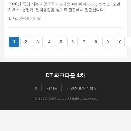
2026년 폭염 시즌 기준 DT 파크타운 4차 아파트분양 평면도, 모델
하우스, 분양가, 입지환경을 실거주 관점에서 점검합니다.
최유나
07-25
조회 30
끝
1
2
3
4
5
6
7
8
9
10
DT 파크타운 4차
홈
게시판
개인정보처리방침
© 2026 dtpt4.co.kr. All rights reserved.