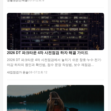
생활권읽는해솔
03:51
조회 8
2026 DT 파크타운 4차 사전점검 하자 해결 가이드
2026 DT 파크타운 4차 사전점검에서 놓치기 쉬운 창호·누수·전기·
마감 하자의 원인과 확인법, 접수 문장 작성법, 보수 재점검...
새집점검가 윤슬
08-07
조회 12