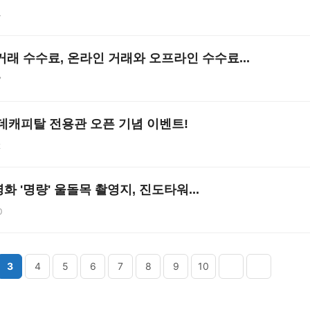
4
래 수수료, 온라인 거래와 오프라인 수수료...
7
캐피탈 전용관 오픈 기념 이벤트!
2
 '명량' 울돌목 촬영지, 진도타워...
0
3
4
5
6
7
8
9
10