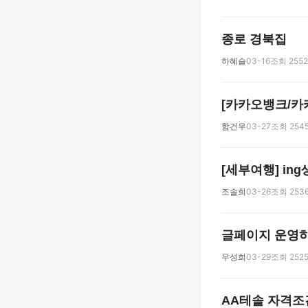
종로 경북집
하혜슬
03-16
조회 2552
[카카오뱅크/카
함건우
03-27
조회 254
[세부여행] ing생
조솔희
03-26
조회 253
글페이지 운영
우성희
03-29
조회 252
AA테솔 자격조