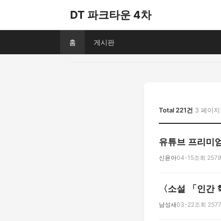
DT 파크타운 4차
홈
게시판
Total 221건
3 페이지
유튜브 프리미엄
신윤아
04-15
조회 2579
〈소설 「인간 혁
남성새
03-22
조회 257