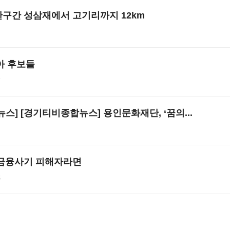
구간 성삼재에서 고기리까지 12km
아 후보들
7
스] [경기티비종합뉴스] 용인문화재단, ‘꿈의...
 금융사기 피해자라면
5
0