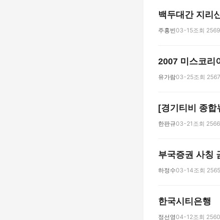
백두대간 지리산
주홍빈
03-15
조회 2569
2007 미스코리
유가람
03-25
조회 256
[경기티비 종합뉴
한판규
03-21
조회 2566
부국증권 사칭
하정수
03-14
조회 256
한국시티은행
정선영
04-12
조회 256