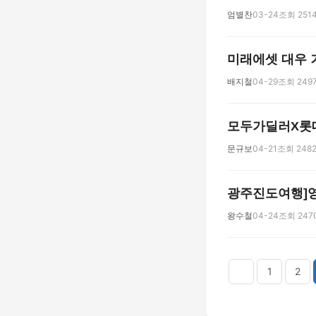
엄별찬
03-24
조회 251
미래에셋 대우 거
배지철
04-29
조회 249
모두가딜러X롯데
문규보
04-21
조회 248
광주진도여행]영화
왕수철
04-24
조회 247
다음
맨끝
1
2